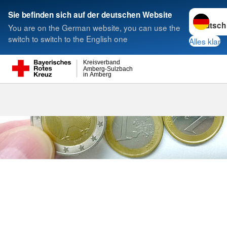
Sprache w
Sie befinden sich auf der deutschen Website
You are on the German website, you can use the
Suche
switch to switch to the English one
Alles klar
Kreisverband
Amberg-Sulzbach
in Amberg