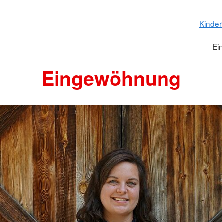
Kinder
Ei
Eingewöhnung