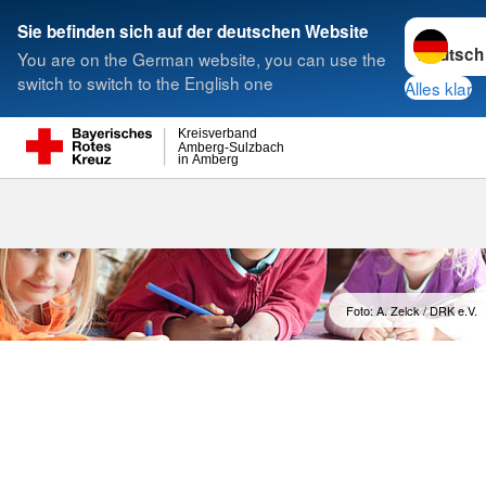
Sprache w
Sie befinden sich auf der deutschen Website
You are on the German website, you can use the
Suche
switch to switch to the English one
Alles klar
Kreisverband
Amberg-Sulzbach
in Amberg
Foto: A. Zelck / DRK e.V.