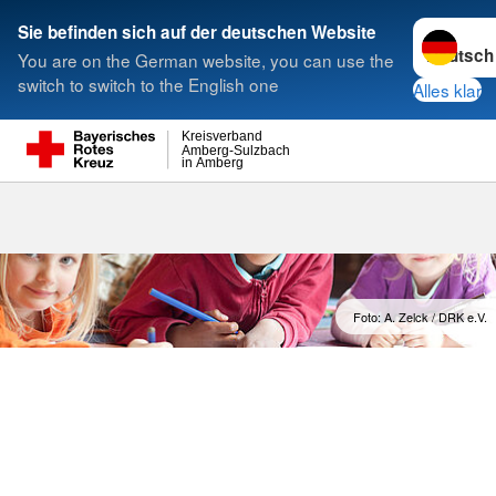
Sprache w
Sie befinden sich auf der deutschen Website
You are on the German website, you can use the
Suche
switch to switch to the English one
Alles klar
Kreisverband
Amberg-Sulzbach
in Amberg
Kita mit Herz
Foto: A. Zelck / DRK e.V.