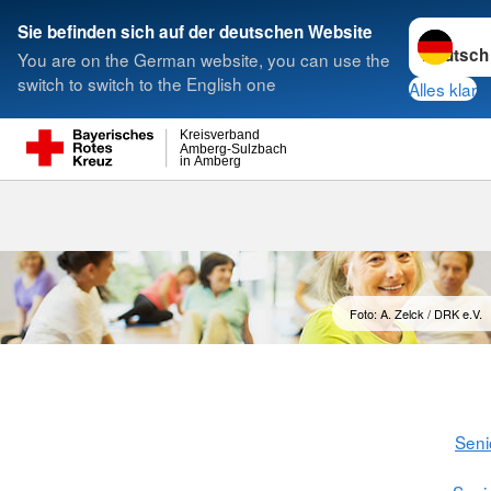
Sprache w
Sie befinden sich auf der deutschen Website
You are on the German website, you can use the
Suche
switch to switch to the English one
Alles klar
Kreisverband
Amberg-Sulzbach
in Amberg
Qualität
Foto: A. Zelck / DRK e.V.
Seni