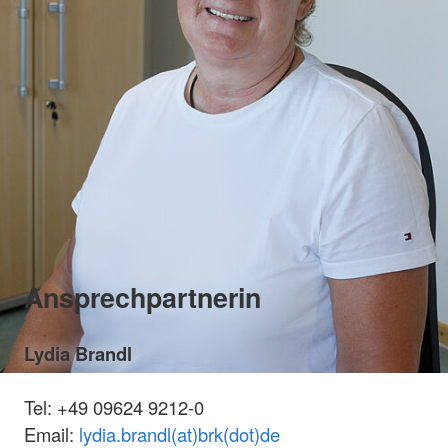
Ansprechpartnerin
Lydia Brandl
Tel: +49 09624 9212-0
Email:
lydia.brandl(at)brk(dot)de