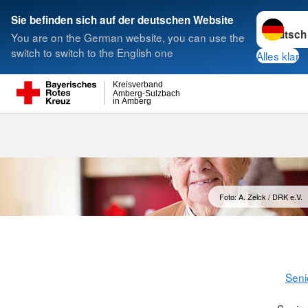
Sprache w
Sie befinden sich auf der deutschen Website
You are on the German website, you can use the
Suche
switch to switch to the English one
Alles klar
Kreisverband
Amberg-Sulzbach
in Amberg
Foto: A. Zelck / DRK e.V.
Seni