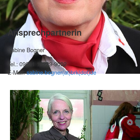
Ansprechpartnerin
Sabine Bogner
Tel.: 09621 16229-9002
E-Mail:
sabine.bogner(at)brk(dot)de