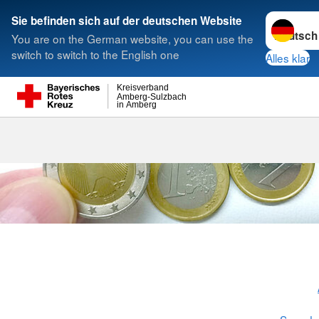
Sprache w
Sie befinden sich auf der deutschen Website
You are on the German website, you can use the
Suche
switch to switch to the English one
Alles klar
Kreisverband
Amberg-Sulzbach
in Amberg
Informationen