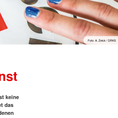
Foto: A. Zelck / DRKS
nst
st keine
et das
edenen