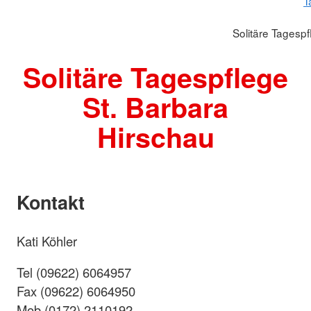
T
Solitäre Tagesp
Solitäre Tagespflege
St. Barbara
Hirschau
Kontakt
Kati Köhler
Tel (09622) 6064957
Fax (09622) 6064950
Mob (0172) 2110192