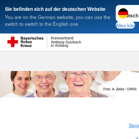
Sprache w
Sie befinden sich auf der deutschen Website
You are on the German website, you can use the
Suche
switch to switch to the English one
Alles klar
Kreisverband
Amberg-Sulzbach
in Amberg
Solitäre Tage
Foto: A. Zelck / DRKS
Seni