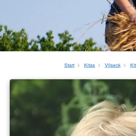
Start
Kitas
Vilseck
Ki