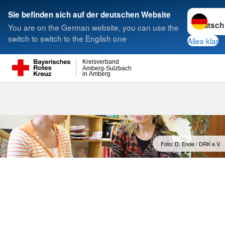
Sprache w
Sie befinden sich auf der deutschen Website
You are on the German website, you can use the
Suche
switch to switch to the English one
Alles klar
Kreisverband
Amberg-Sulzbach
in Amberg
Foto: D. Ende / DRK e.V.