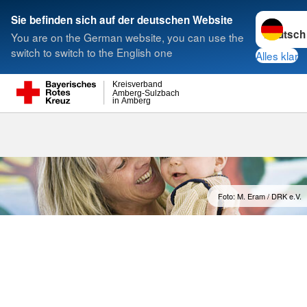
Sprache w
Sie befinden sich auf der deutschen Website
You are on the German website, you can use the
Suche
switch to switch to the English one
Alles klar
Kreisverband
Amberg-Sulzbach
in Amberg
Foto: M. Eram / DRK e.V.