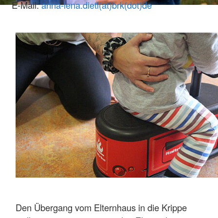
E-Mail:
anna-lena.dietl(at)brk(dot)de
Den Übergang vom Elternhaus in die Krippe