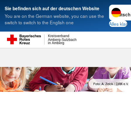
Sprache w
Sie befinden sich auf der deutschen Website
You are on the German website, you can use the
Suche
switch to switch to the English one
Alles klar
Kreisverband
Amberg-Sulzbach
in Amberg
Foto: A. Zelck / DRK e.V.