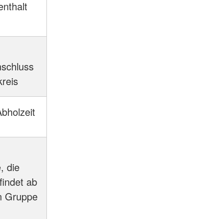
nthalt
nschluss
kreis
bholzeit
, die
findet ab
en Gruppe