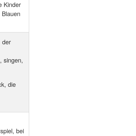
le Kinder
r Blauen
 der
n
 singen,
k, die
spiel, bei