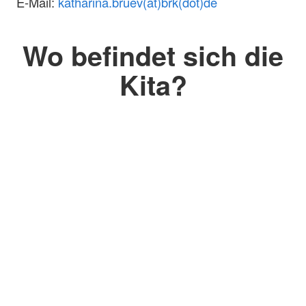
E-Mail:
katharina.bruev(at)brk(dot)de
Wo befindet sich die
Kita?