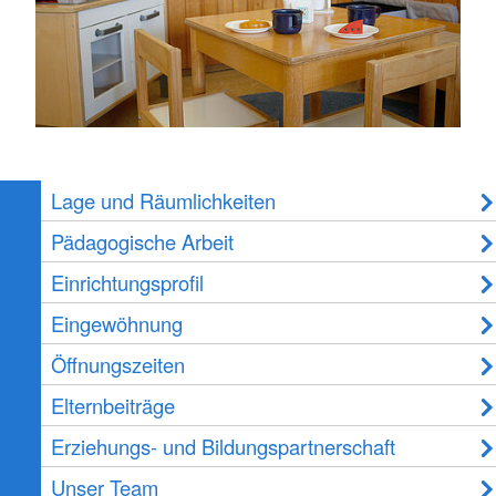
Lage und Räumlichkeiten
Pädagogische Arbeit
Einrichtungsprofil
Eingewöhnung
Öffnungszeiten
Elternbeiträge
Erziehungs- und Bildungspartnerschaft
Unser Team