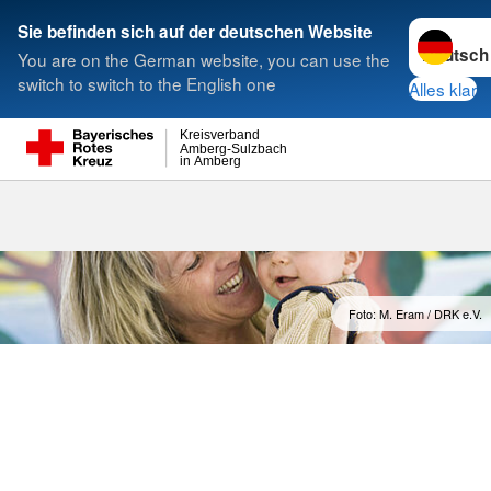
Sprache w
Sie befinden sich auf der deutschen Website
You are on the German website, you can use the
Suche
switch to switch to the English one
Alles klar
Kreisverband
Amberg-Sulzbach
in Amberg
Foto: M. Eram / DRK e.V.