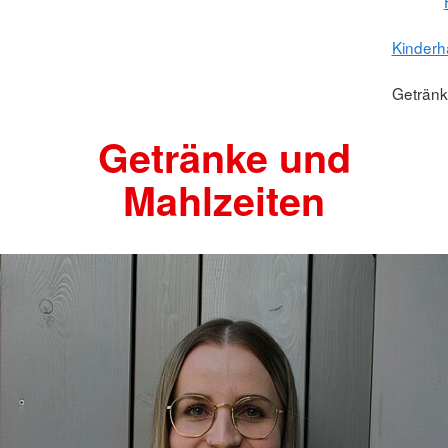
Kinderh
Getränk
Getränke und
Mahlzeiten