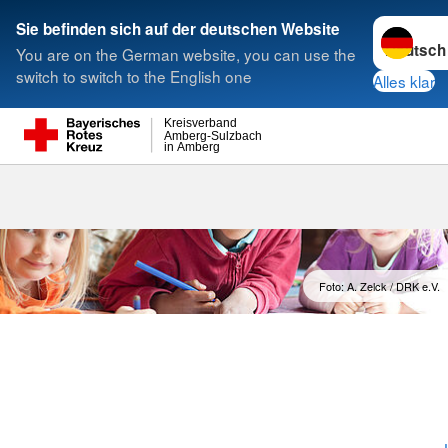
Sprache w
Sie befinden sich auf der deutschen Website
You are on the German website, you can use the
Suche
switch to switch to the English one
Alles klar
Kreisverband
Amberg-Sulzbach
in Amberg
Foto: A. Zelck / DRK e.V.