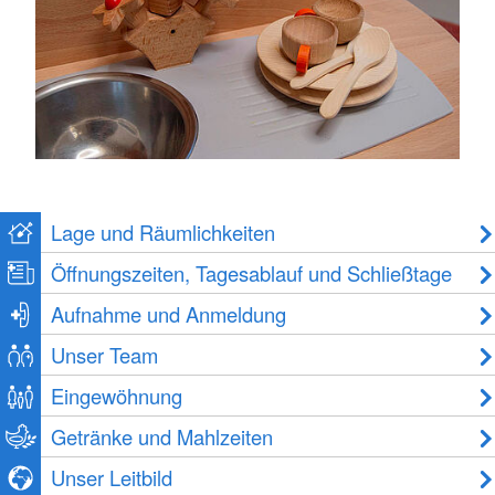
Lage und Räumlichkeiten
Öffnungszeiten, Tagesablauf und Schließtage
Aufnahme und Anmeldung
Unser Team
Eingewöhnung
Getränke und Mahlzeiten
Unser Leitbild