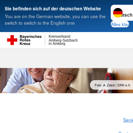
Sprache w
Sie befinden sich auf der deutschen Website
You are on the German website, you can use the
Suche
switch to switch to the English one
Alles klar
Kreisverband
Amberg-Sulzbach
in Amberg
Unsere Räuml
Foto: A. Zelck / DRK e.V.
Seni