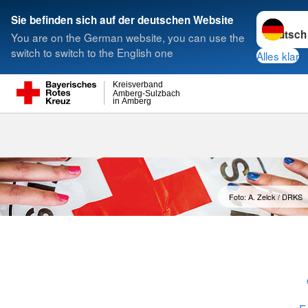
Sprache w
Sie befinden sich auf der deutschen Website
You are on the German website, you can use the
Suche
switch to switch to the English one
Alles klar
Kreisverband
Amberg-Sulzbach
in Amberg
Bundesfreiwil
Foto: A. Zelck / DRKS