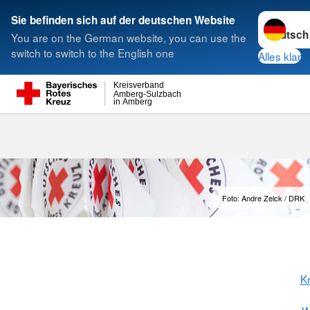
Sprache w
Sie befinden sich auf der deutschen Website
You are on the German website, you can use the
Suche
switch to switch to the English one
Alles klar
Kreisverband
Amberg-Sulzbach
in Amberg
Impressum
Foto: Andre Zelck / DRK
K