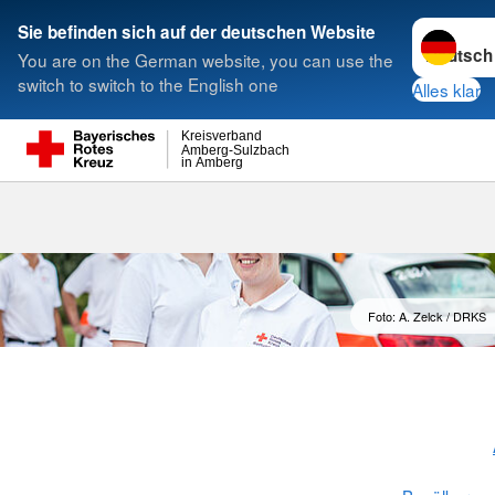
Sprache w
Sie befinden sich auf der deutschen Website
You are on the German website, you can use the
Suche
switch to switch to the English one
Alles klar
Kreisverband
Amberg-Sulzbach
in Amberg
Rettungsdien
Foto: A. Zelck / DRKS