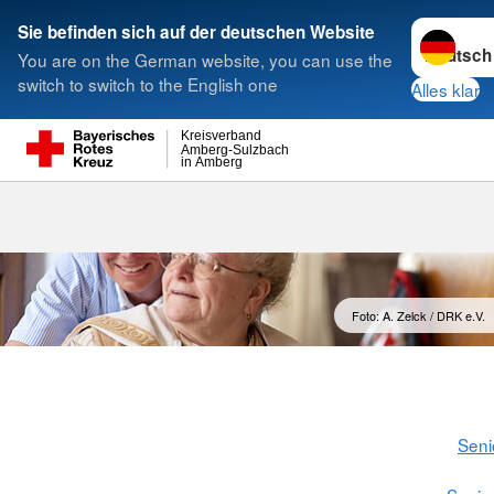
Sprache w
Sie befinden sich auf der deutschen Website
You are on the German website, you can use the
Suche
switch to switch to the English one
Alles klar
Kreisverband
Amberg-Sulzbach
in Amberg
Qualität
Foto: A. Zelck / DRK e.V.
Seni