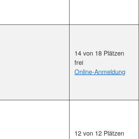
äume                        
14 von 18 Plätzen
frei
Online-Anmeldung
äume                        
12 von 12 Plätzen