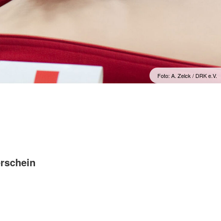
Feedback
Foto: A. Zelck / DRK e.V.
erschein