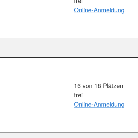
frei
Online-Anmeldung
äume                        
16 von 18 Plätzen
frei
Online-Anmeldung
äume                        