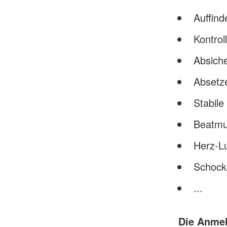
Auffind
Kontrol
Absiche
Absetz
Stabile
Beatm
Herz-L
Schock
...
Die Anmel