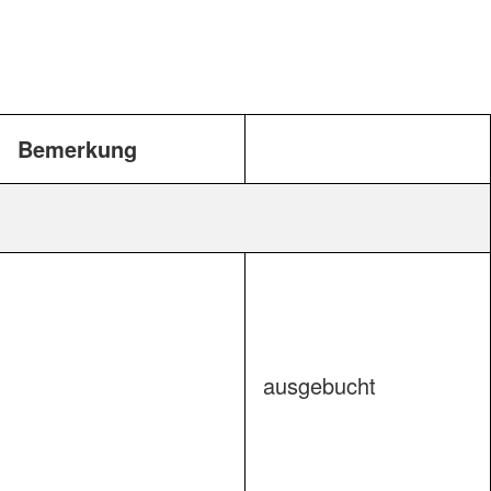
Bemerkung
ausgebucht
äume                        