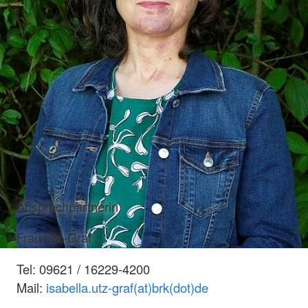
Ansprechpartnerin
Frau Utz-Graf
Tel: 09621 / 16229-4200
Mail:
isabella.utz-graf(at)brk(dot)de