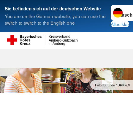
Sprache w
Sie befinden sich auf der deutschen Website
You are on the German website, you can use the
Suche
switch to switch to the English one
Alles klar
Kreisverband
Amberg-Sulzbach
in Amberg
Foto: D. Ende / DRK e.V.